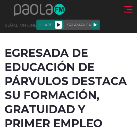
Click acá para ir directamente al contenido
SEÑAL ON LINE
ILLAPEL
SALAMANCA
QUIÉNE
NALES
ACTUALIDAD
DEPORTES
ENTREVISTAS
EGRESADA DE
SOMOS
EDUCACIÓN DE
PÁRVULOS DESTACA
SU FORMACIÓN,
modo claro
GRATUIDAD Y
PRIMER EMPLEO