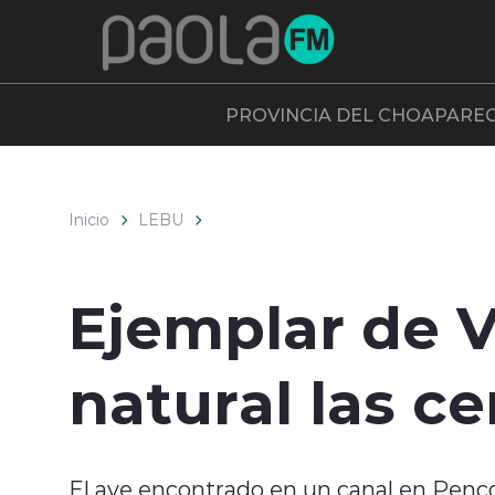
Click acá para ir directamente al contenido
PROVINCIA DEL CHOAPA
RE
Inicio
LEBU
Ejemplar de V
natural las c
El ave encontrado en un canal en Pen