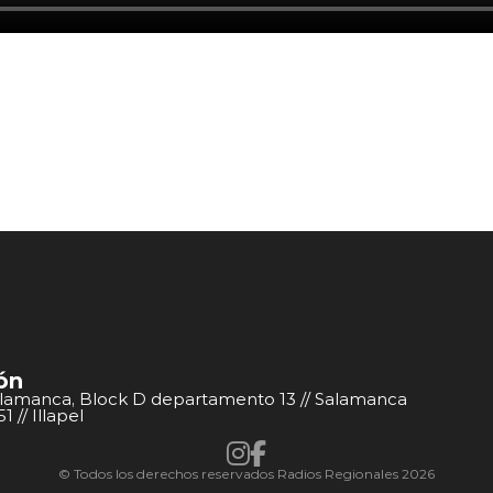
ón
alamanca, Block D departamento 13 // Salamanca
 // Illapel
© Todos los derechos reservados Radios Regionales 2026