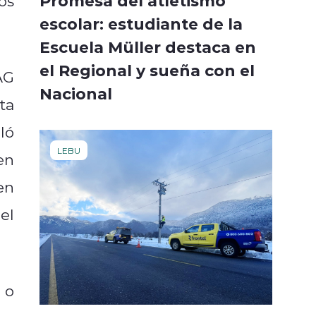
Promesa del atletismo
os
escolar: estudiante de la
Escuela Müller destaca en
el Regional y sueña con el
AG
Nacional
ta
ló
LEBU
en
en
el
 o