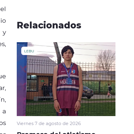
el
io
Relacionados
 y
s,
LEBU
ue
r,
n,
 a
os
Viernes 7 de agosto de 2026