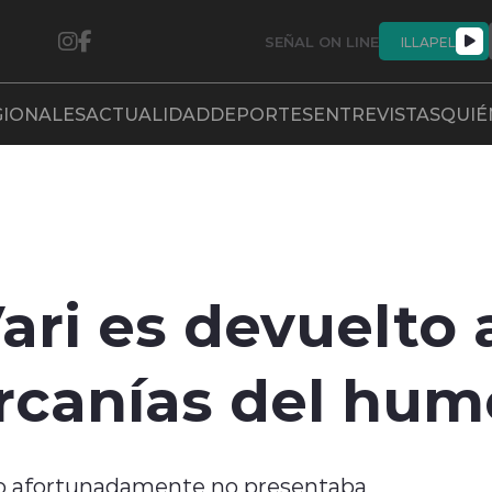
SEÑAL ON LINE
ILLAPEL
GIONALES
ACTUALIDAD
DEPORTES
ENTREVISTAS
QUIÉ
ari es devuelto 
ercanías del hu
co afortunadamente no presentaba