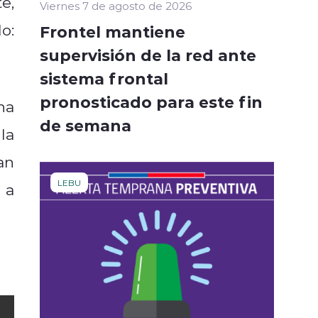
e,
Viernes 7 de agosto de 2026
o:
Frontel mantiene
supervisión de la red ante
sistema frontal
pronosticado para este fin
na
de semana
la
an
LEBU
 a