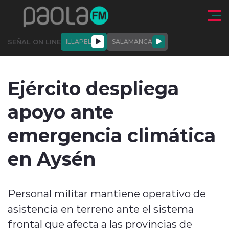
Click acá para ir directamente al contenido
SEÑAL ON LINE
ILLAPEL
SALAMANCA
QUIÉNE
NALES
ACTUALIDAD
DEPORTES
ENTREVISTAS
Ejército despliega
SOMOS
apoyo ante
emergencia climática
en Aysén
modo claro
Personal militar mantiene operativo de
asistencia en terreno ante el sistema
frontal que afecta a las provincias de