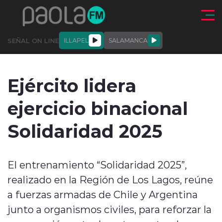
Click acá para ir directamente al contenido
SEÑAL ON LINE
ILLAPEL
SALAMANCA
QUIÉNE
NALES
ACTUALIDAD
DEPORTES
ENTREVISTAS
Ejército lidera
SOMOS
ejercicio binacional
Solidaridad 2025
modo claro
El entrenamiento “Solidaridad 2025”,
realizado en la Región de Los Lagos, reúne
a fuerzas armadas de Chile y Argentina
junto a organismos civiles, para reforzar la