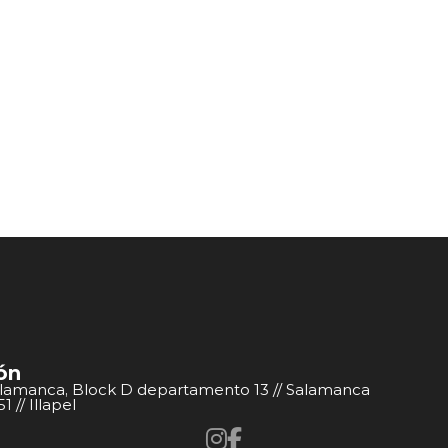
ón
alamanca, Block D departamento 13 // Salamanca
 // Illapel