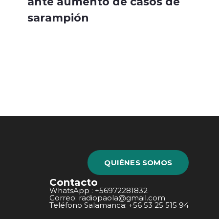
ante aumento de casos de
sarampión
QUIÉNES SOMOS
Contacto
WhatsApp : +56972281832
Correo: radiopaola@gmail.com
Teléfono Salamanca: +56 53 25 515 94