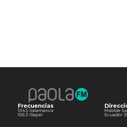
Frecuencias
Direcci
104.5 Salamanca
Matilde S
106.3 Illapel
Ecuador 351