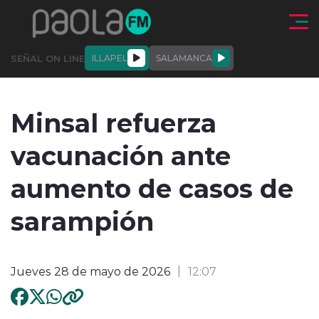
Click acá para ir directamente al contenido
SEÑAL ON LINE
ILLAPEL
SALAMANCA
QUIÉNE
NALES
ACTUALIDAD
DEPORTES
ENTREVISTAS
Minsal refuerza
SOMOS
vacunación ante
aumento de casos de
sarampión
modo claro
Jueves 28 de mayo de 2026
12:07