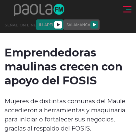
Click acá para ir directamente al contenido
SEÑAL ON LINE
ILLAPEL
SALAMANCA
QUIÉNE
NALES
ACTUALIDAD
DEPORTES
ENTREVISTAS
Emprendedoras
SOMOS
maulinas crecen con
apoyo del FOSIS
modo claro
Mujeres de distintas comunas del Maule
accedieron a herramientas y maquinaria
para iniciar o fortalecer sus negocios,
gracias al respaldo del FOSIS.