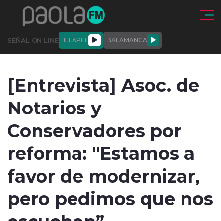
Click acá para ir directamente al contenido
SEÑAL ON LINE
ILLAPEL
SALAMANCA
QUIÉNE
NALES
ACTUALIDAD
DEPORTES
ENTREVISTAS
[Entrevista] Asoc. de
SOMOS
Notarios y
Conservadores por
reforma: "Estamos a
modo claro
favor de modernizar,
pero pedimos que nos
escuchen”