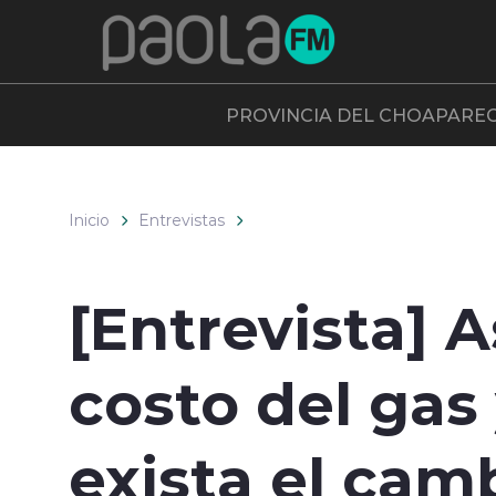
Click acá para ir directamente al contenido
PROVINCIA DEL CHOAPA
RE
Inicio
Entrevistas
[Entrevista] 
costo del gas 
exista el camb