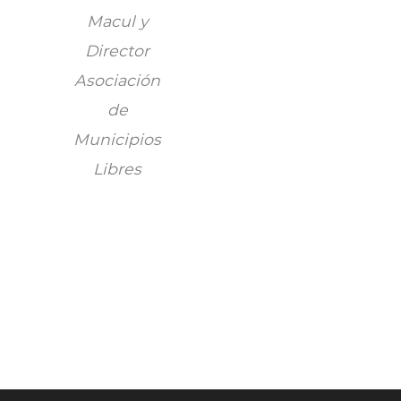
Macul y
Director
Asociación
de
Municipios
Libres