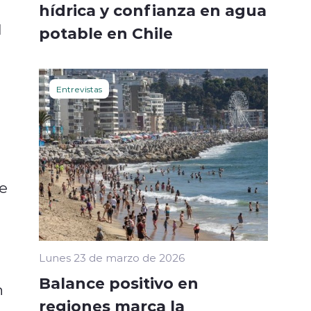
hídrica y confianza en agua
l
potable en Chile
Entrevistas
e
Lunes 23 de marzo de 2026
Balance positivo en
n
regiones marca la