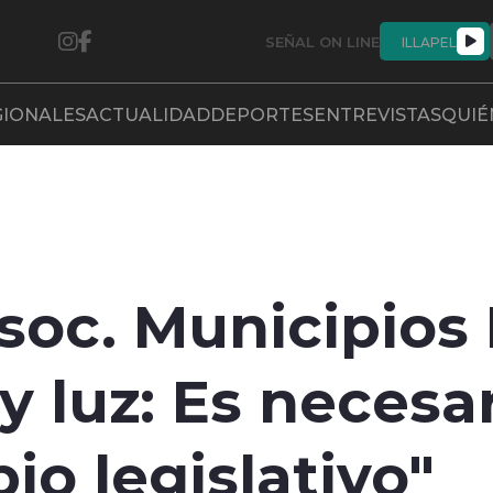
SEÑAL ON LINE
ILLAPEL
GIONALES
ACTUALIDAD
DEPORTES
ENTREVISTAS
QUIÉ
Asoc. Municipios
y luz: Es necesa
io legislativo"