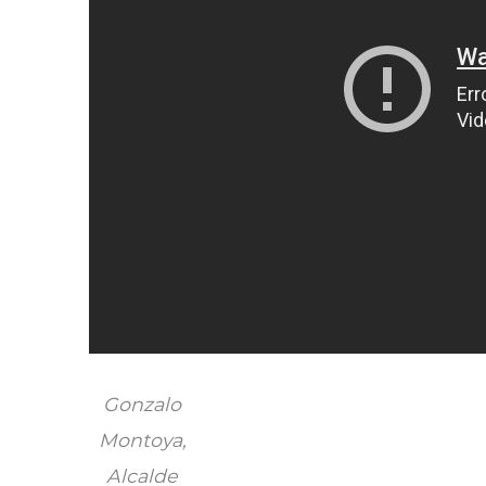
Gonzalo
Montoya,
Alcalde