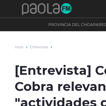
Click acá para ir directamente al contenido
PROVINCIA DEL CHOAPA
RE
Inicio
Entrevistas
[Entrevista] 
Cobra relevan
"actividades 