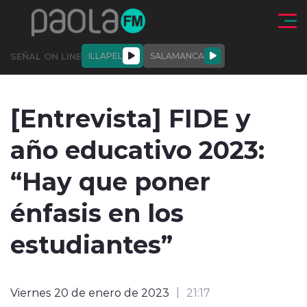
Click acá para ir directamente al contenido
SEÑAL ON LINE
ILLAPEL
SALAMANCA
QUIÉNE
NALES
ACTUALIDAD
DEPORTES
ENTREVISTAS
[Entrevista] FIDE y
SOMOS
año educativo 2023:
“Hay que poner
énfasis en los
modo claro
estudiantes”
Viernes 20 de enero de 2023
21:17