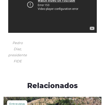
Pedro
Díaz,
presidente
FIDE
Relacionados
Entrevistas