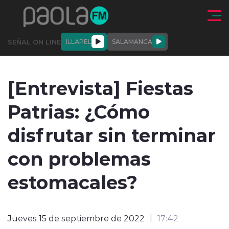
Click acá para ir directamente al contenido
SEÑAL ON LINE
ILLAPEL
SALAMANCA
QUIÉNE
NALES
ACTUALIDAD
DEPORTES
ENTREVISTAS
[Entrevista] Fiestas
SOMOS
Patrias: ¿Cómo
disfrutar sin terminar
con problemas
modo claro
estomacales?
Jueves 15 de septiembre de 2022
17:42