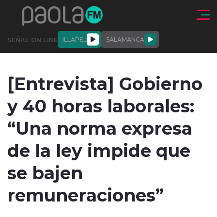
Click acá para ir directamente al contenido
SEÑAL ON LINE
ILLAPEL
SALAMANCA
QUIÉNE
NALES
ACTUALIDAD
DEPORTES
ENTREVISTAS
[Entrevista] Gobierno
SOMOS
y 40 horas laborales:
“Una norma expresa
de la ley impide que
modo claro
se bajen
remuneraciones”