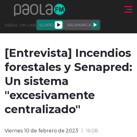
Click acá para ir directamente al contenido
SEÑAL ON LINE
ILLAPEL
SALAMANCA
QUIÉNE
NALES
ACTUALIDAD
DEPORTES
ENTREVISTAS
[Entrevista] Incendios
SOMOS
forestales y Senapred:
Un sistema
"excesivamente
modo claro
centralizado"
Viernes 10 de febrero de 2023
16:08