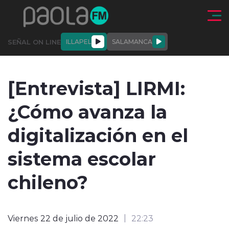
Click acá para ir directamente al contenido
SEÑAL ON LINE
ILLAPEL
SALAMANCA
QUIÉNE
NALES
ACTUALIDAD
DEPORTES
ENTREVISTAS
[Entrevista] LIRMI:
SOMOS
¿Cómo avanza la
digitalización en el
sistema escolar
modo claro
chileno?
Viernes 22 de julio de 2022
22:23