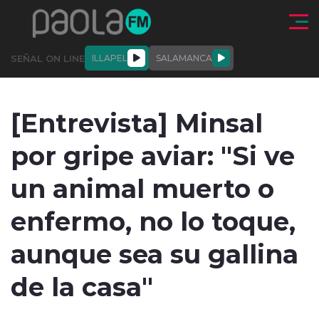
Click acá para ir directamente al contenido
SEÑAL ON LINE
ILLAPEL
SALAMANCA
QUIÉNE
NALES
ACTUALIDAD
DEPORTES
ENTREVISTAS
[Entrevista] Minsal
SOMOS
por gripe aviar: "Si ve
un animal muerto o
enfermo, no lo toque,
modo claro
aunque sea su gallina
de la casa"