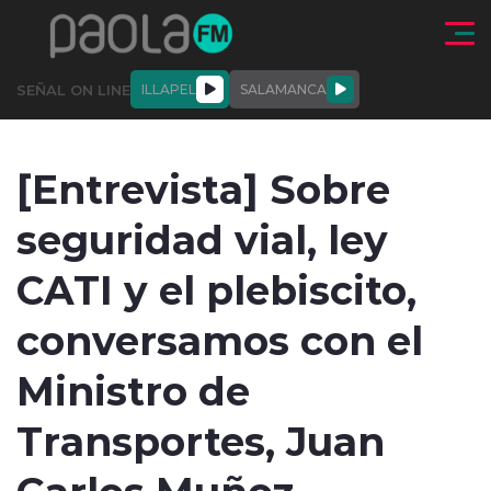
Click acá para ir directamente al contenido
SEÑAL ON LINE
ILLAPEL
SALAMANCA
QUIÉNE
NALES
ACTUALIDAD
DEPORTES
ENTREVISTAS
[Entrevista] Sobre
SOMOS
seguridad vial, ley
CATI y el plebiscito,
conversamos con el
modo claro
Ministro de
Transportes, Juan
Carlos Muñoz