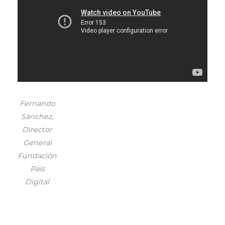
Fernando
Sánchez,
Director
General
Fundación
País
Digital