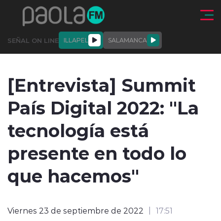
Click acá para ir directamente al contenido
SEÑAL ON LINE
ILLAPEL
SALAMANCA
QUIÉNE
NALES
ACTUALIDAD
DEPORTES
ENTREVISTAS
[Entrevista] Summit
SOMOS
País Digital 2022: "La
tecnología está
presente en todo lo
modo claro
que hacemos"
Viernes 23 de septiembre de 2022
17:51