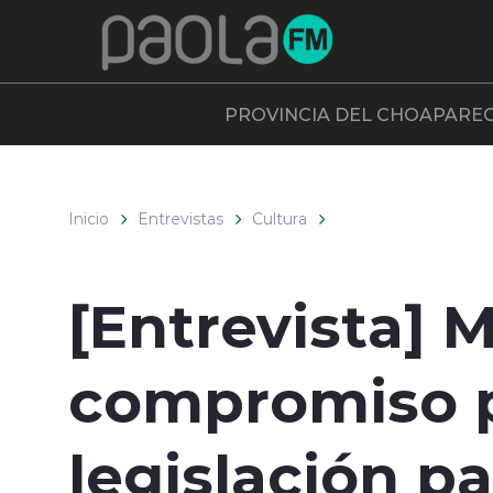
Click acá para ir directamente al contenido
PROVINCIA DEL CHOAPA
RE
Inicio
Entrevistas
Cultura
[Entrevista] M
compromiso p
legislación p