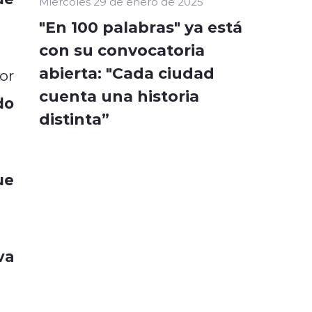
Miércoles 29 de enero de 2025
"En 100 palabras" ya está
con su convocatoria
abierta: "Cada ciudad
or
cuenta una historia
do
distinta”
ue
va