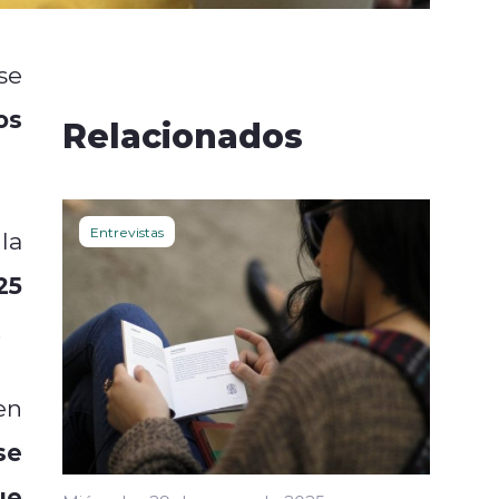
se
os
Relacionados
Entrevistas
la
25
.
en
se
ue