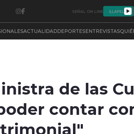
SEÑAL ON LINE
ILLAPEL
GIONALES
ACTUALIDAD
DEPORTES
ENTREVISTAS
QUIÉ
inistra de las Cu
oder contar co
atrimonial"