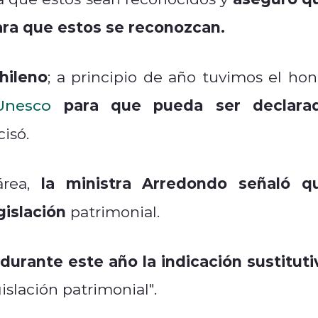
ara que estos se reconozcan.
chileno
; a principio de año tuvimos el hon
para que pueda ser declara
Unesco
cisó.
la ministra Arredondo señaló q
área,
islación
patrimonial.
 durante este año la indicación sustituti
slación patrimonial".