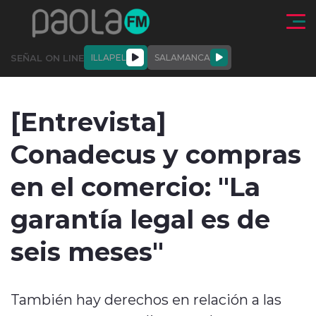
Click acá para ir directamente al contenido
SEÑAL ON LINE
ILLAPEL
SALAMANCA
QUIÉNE
NALES
ACTUALIDAD
DEPORTES
ENTREVISTAS
[Entrevista]
SOMOS
Conadecus y compras
en el comercio: "La
garantía legal es de
modo claro
seis meses"
También hay derechos en relación a las