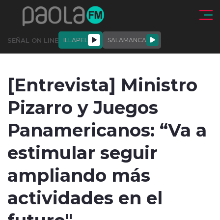
Click acá para ir directamente al contenido
SEÑAL ON LINE
ILLAPEL
SALAMANCA
QUIÉNE
NALES
ACTUALIDAD
DEPORTES
ENTREVISTAS
[Entrevista] Ministro
SOMOS
Pizarro y Juegos
Panamericanos: “Va a
estimular seguir
modo claro
ampliando más
actividades en el
futuro"