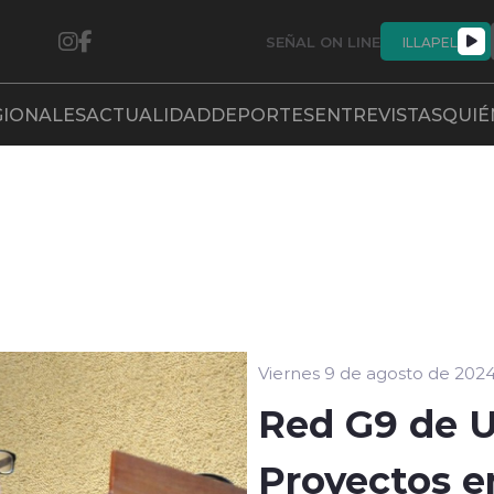
SEÑAL ON LINE
ILLAPEL
GIONALES
ACTUALIDAD
DEPORTES
ENTREVISTAS
QUIÉ
Viernes 9 de agosto de 202
Red G9 de U
Proyectos e