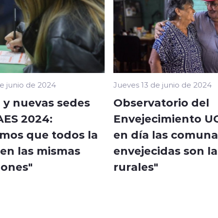
e junio de 2024
Jueves 13 de junio de 2024
y nuevas sedes
Observatorio del
AES 2024:
Envejecimiento UC
mos que todos la
en día las comun
 en las mismas
envejecidas son la
iones"
rurales"