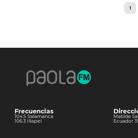
1
Frecuencias
Direcci
104.5 Salamanca
Matilde S
106.3 Illapel
Ecuador 351