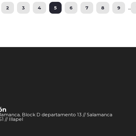
2
3
4
5
6
7
8
9
...
ón
alamanca, Block D departamento 13 // Salamanca
 // Illapel