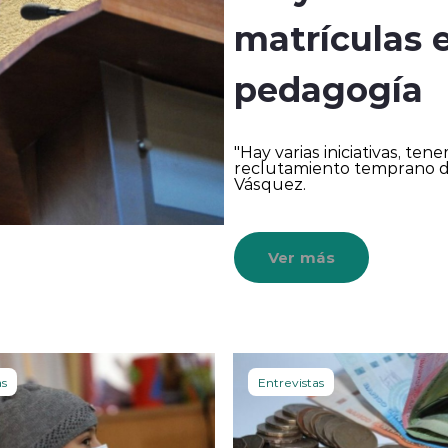
matrículas 
pedagogía
"Hay varias iniciativas, t
reclutamiento temprano de
Vásquez.
Ver más
as
Entrevistas