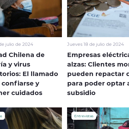
de julio de 2024
Jueves 18 de julio de 2024
ad Chilena de
Empresas eléctric
ía y virus
alzas: Clientes m
torios: El llamado
pueden repactar 
 confiarse y
para poder optar 
er cuidados
subsidio
as
Entrevistas