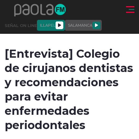
Click acá para ir directamente al contenido
SEÑAL ON LINE
ILLAPEL
SALAMANCA
QUIÉNE
NALES
ACTUALIDAD
DEPORTES
ENTREVISTAS
[Entrevista] Colegio
SOMOS
de cirujanos dentistas
y recomendaciones
para evitar
modo claro
enfermedades
periodontales