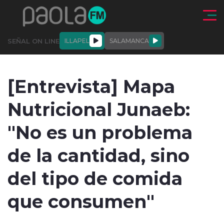
Click acá para ir directamente al contenido
SEÑAL ON LINE
ILLAPEL
SALAMANCA
QUIÉNE
NALES
ACTUALIDAD
DEPORTES
ENTREVISTAS
[Entrevista] Mapa
SOMOS
Nutricional Junaeb:
"No es un problema
de la cantidad, sino
modo claro
del tipo de comida
que consumen"