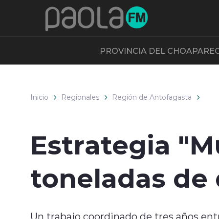
Click acá para ir directamente al contenido
PROVINCIA DEL CHOAPA
RE
Inicio
Regionales
Región de Antofagasta
Estrategia "Mu
toneladas de
Un trabajo coordinado de tres años entr