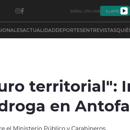
SEÑAL ON LINE
ILLAPEL
GIONALES
ACTUALIDAD
DEPORTES
ENTREVISTAS
QUIÉ
ro territorial": 
 droga en Antof
e el Ministerio Público y Carabineros