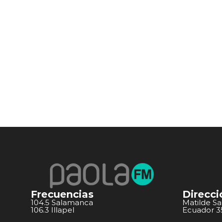
Frecuencias
Direcci
104.5 Salamanca
Matilde S
106.3 Illapel
Ecuador 351