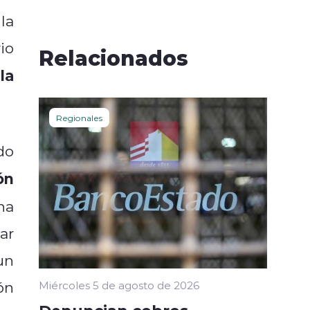
la
io
Relacionados
la
Regionales
do
ón
na
ar
un
ón
Miércoles 5 de agosto de 2026