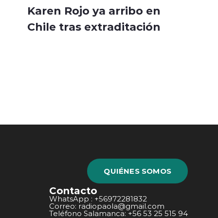
Karen Rojo ya arribo en
Chile tras extraditación
QUIÉNES SOMOS
Contacto
WhatsApp : +56972281832
Correo: radiopaola@gmail.com
Teléfono Salamanca: +56 53 25 515 94