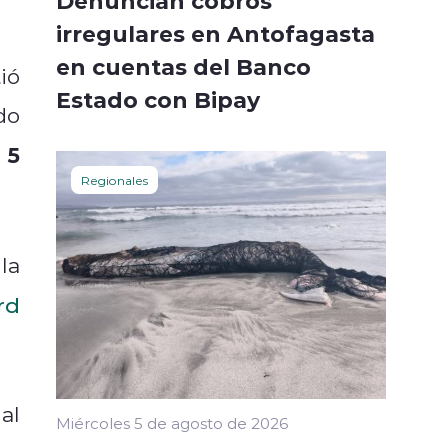
Denuncian cobros
irregulares en Antofagasta
en cuentas del Banco
ió
Estado con Bipay
do
 5
Regionales
la
rd
al
Miércoles 5 de agosto de 2026