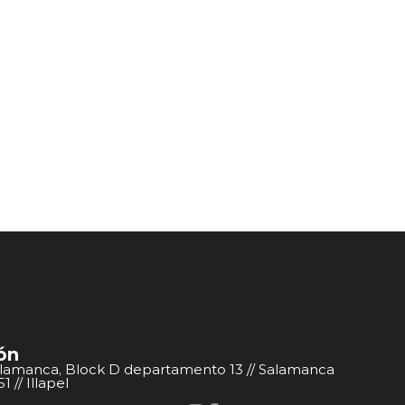
ón
alamanca, Block D departamento 13 // Salamanca
 // Illapel