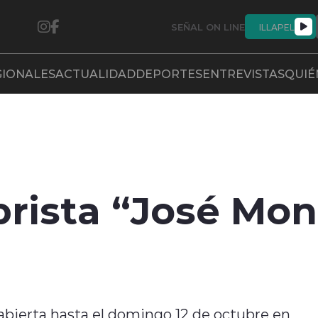
SEÑAL ON LINE
ILLAPEL
GIONALES
ACTUALIDAD
DEPORTES
ENTREVISTAS
QUIÉ
rista “José Mon
 abierta hasta el domingo 12 de octubre en