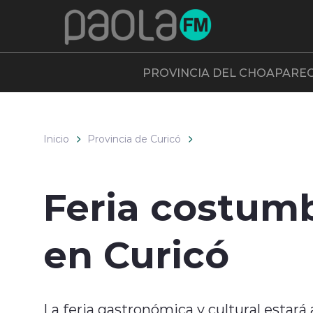
Click acá para ir directamente al contenido
PROVINCIA DEL CHOAPA
RE
Inicio
Provincia de Curicó
Feria costumb
en Curicó
La feria gastronómica y cultural estará