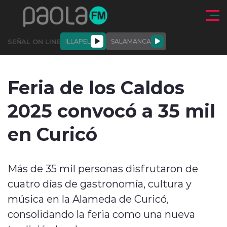
Click acá para ir directamente al contenido
SEÑAL ON LINE
ILLAPEL
SALAMANCA
QUIÉNE
NALES
ACTUALIDAD
DEPORTES
ENTREVISTAS
Feria de los Caldos
SOMOS
2025 convocó a 35 mil
en Curicó
modo claro
Más de 35 mil personas disfrutaron de
cuatro días de gastronomía, cultura y
música en la Alameda de Curicó,
consolidando la feria como una nueva