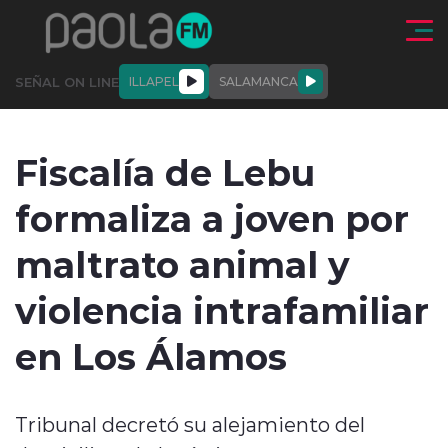
Click acá para ir directamente al contenido
SEÑAL ON LINE
ILLAPEL
SALAMANCA
QUIÉNE
NALES
ACTUALIDAD
DEPORTES
ENTREVISTAS
Fiscalía de Lebu
SOMOS
formaliza a joven por
maltrato animal y
violencia intrafamiliar
modo claro
en Los Álamos
Tribunal decretó su alejamiento del