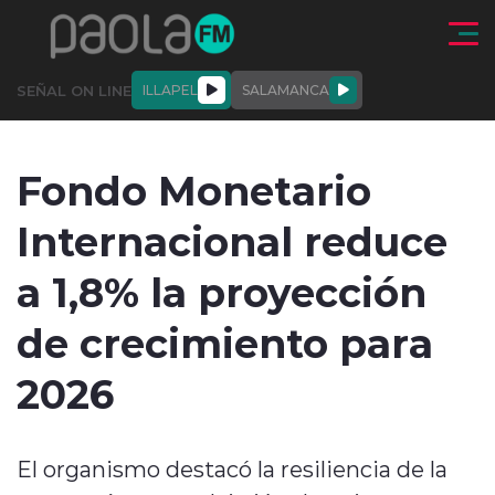
Click acá para ir directamente al contenido
SEÑAL ON LINE
ILLAPEL
SALAMANCA
QUIÉNE
NALES
ACTUALIDAD
DEPORTES
ENTREVISTAS
Fondo Monetario
SOMOS
Internacional reduce
a 1,8% la proyección
de crecimiento para
modo claro
2026
El organismo destacó la resiliencia de la