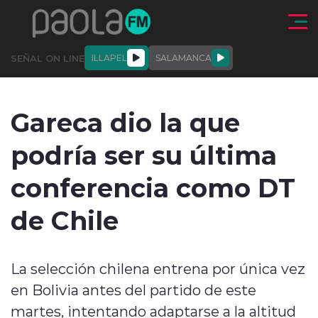
Click acá para ir directamente al contenido
SEÑAL ON LINE
ILLAPEL
SALAMANCA
QUIÉNE
NALES
ACTUALIDAD
DEPORTES
ENTREVISTAS
Gareca dio la que
SOMOS
podría ser su última
conferencia como DT
de Chile
modo claro
La selección chilena entrena por única vez
en Bolivia antes del partido de este
martes, intentando adaptarse a la altitud