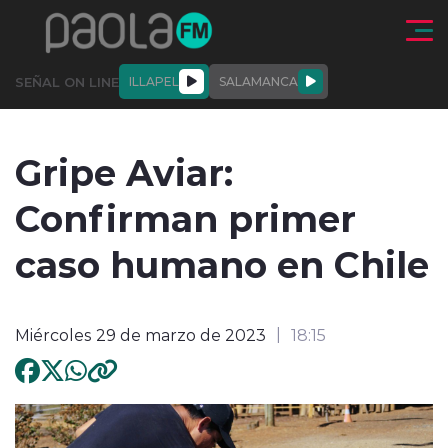
Click acá para ir directamente al contenido
SEÑAL ON LINE
ILLAPEL
SALAMANCA
QUIÉNE
NALES
ACTUALIDAD
DEPORTES
ENTREVISTAS
Gripe Aviar:
SOMOS
Confirman primer
caso humano en Chile
modo claro
Miércoles 29 de marzo de 2023
18:15