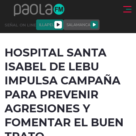
Click acá para ir directamente al contenido
SEÑAL ON LINE
ILLAPEL
SALAMANCA
QUIÉNE
NALES
ACTUALIDAD
DEPORTES
ENTREVISTAS
HOSPITAL SANTA
SOMOS
ISABEL DE LEBU
IMPULSA CAMPAÑA
PARA PREVENIR
modo claro
AGRESIONES Y
FOMENTAR EL BUEN
TRATO