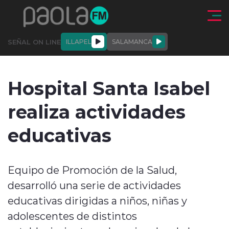
Click acá para ir directamente al contenido
SEÑAL ON LINE
ILLAPEL
SALAMANCA
QUIÉNE
NALES
ACTUALIDAD
DEPORTES
ENTREVISTAS
Hospital Santa Isabel
SOMOS
realiza actividades
educativas
modo claro
Equipo de Promoción de la Salud,
desarrolló una serie de actividades
educativas dirigidas a niños, niñas y
adolescentes de distintos