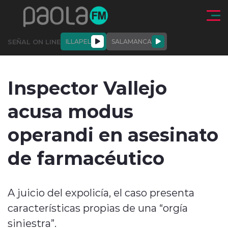
Click acá para ir directamente al contenido
SEÑAL ON LINE
ILLAPEL
SALAMANCA
QUIÉNE
NALES
ACTUALIDAD
DEPORTES
ENTREVISTAS
Inspector Vallejo
SOMOS
acusa modus
operandi en asesinato
de farmacéutico
modo claro
A juicio del expolicía, el caso presenta
características propias de una “orgía
siniestra”.