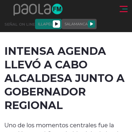
Click acá para ir directamente al contenido
SEÑAL ON LINE
ILLAPEL
SALAMANCA
QUIÉNE
NALES
ACTUALIDAD
DEPORTES
ENTREVISTAS
INTENSA AGENDA
SOMOS
LLEVÓ A CABO
ALCALDESA JUNTO A
GOBERNADOR
modo claro
REGIONAL
Uno de los momentos centrales fue la