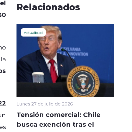
el
Relacionados
30
Actualidad
mo
la
os
22
Lunes 27 de julio de 2026
Tensión comercial: Chile
un
busca exención tras el
es