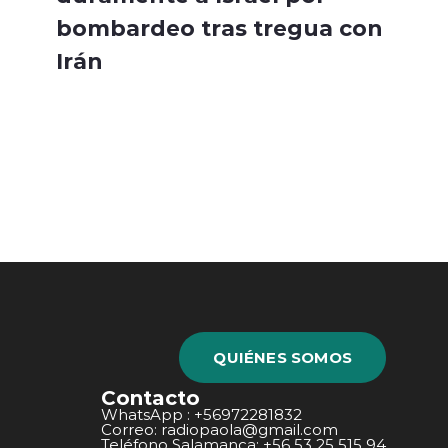
bombardeo tras tregua con
Irán
QUIÉNES SOMOS
Contacto
WhatsApp : +56972281832
Correo: radiopaola@gmail.com
Teléfono Salamanca: +56 53 25 515 94