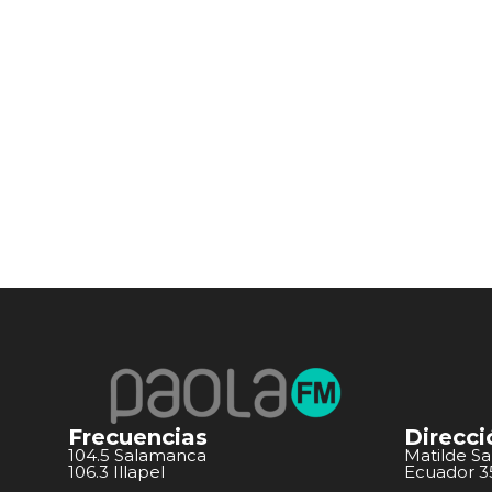
Frecuencias
Direcci
104.5 Salamanca
Matilde S
106.3 Illapel
Ecuador 351