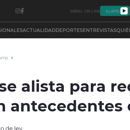
SEÑAL ON LINE
ILLAPEL
GIONALES
ACTUALIDAD
DEPORTES
ENTREVISTAS
QUIÉ
rump
 alista para rec
n antecedentes 
 de ley.