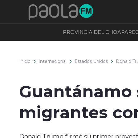
Click acá para ir directamente al contenido
PROVINCIA DEL CHOAPA
RE
Inicio
Internacional
Estados Unidos
Donald T
Guantánamo se
migrantes co
Donald Trump firmó su primer proyecto