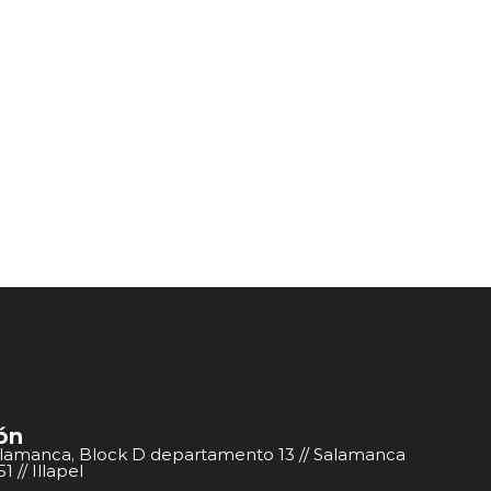
ón
alamanca, Block D departamento 13 // Salamanca
 // Illapel