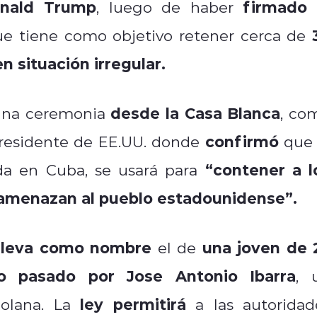
nald Trump
firmado 
, luego de haber
ue tiene como objetivo retener cerca de
 situación irregular.
desde la Casa Blanca
 una ceremonia
, co
confirmó
esidente de EE.UU. donde
que 
“contener a l
da en Cuba, se usará para
 amenazan al pueblo estadounidense”.
lleva como nombre
una joven de 
el de
o pasado por Jose Antonio Ibarra
, 
ley permitirá
zolana. La
a las autoridad