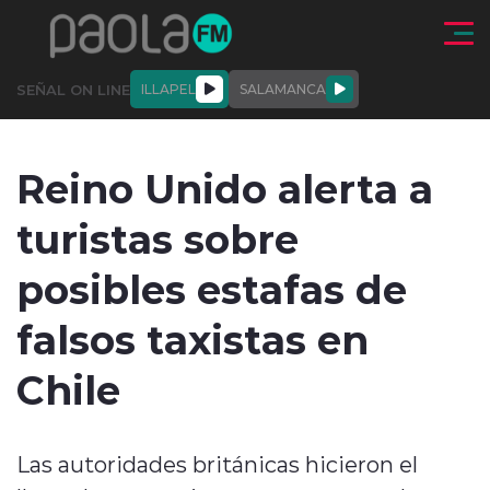
Click acá para ir directamente al contenido
SEÑAL ON LINE
ILLAPEL
SALAMANCA
QUIÉNE
NALES
ACTUALIDAD
DEPORTES
ENTREVISTAS
Reino Unido alerta a
SOMOS
turistas sobre
posibles estafas de
falsos taxistas en
modo claro
Chile
Las autoridades británicas hicieron el