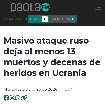
Click acá para ir directamente al contenido
SEÑAL ON LINE
ILLAPEL
SALAMANCA
QUIÉNE
NALES
ACTUALIDAD
DEPORTES
ENTREVISTAS
Masivo ataque ruso
SOMOS
deja al menos 13
muertos y decenas de
heridos en Ucrania
modo claro
Miércoles 3 de junio de 2026
12:37