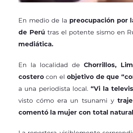
preocupación por l
En medio de la
de Perú
tras el potente sismo en R
mediática.
Chorrillos, Lim
En la localidad de
costero
objetivo de que “c
con el
“Vi la telev
a una periodista local.
traj
visto cómo era un tsunami y
comentó la mujer con total natura
La reportera, visiblemente sorprendid