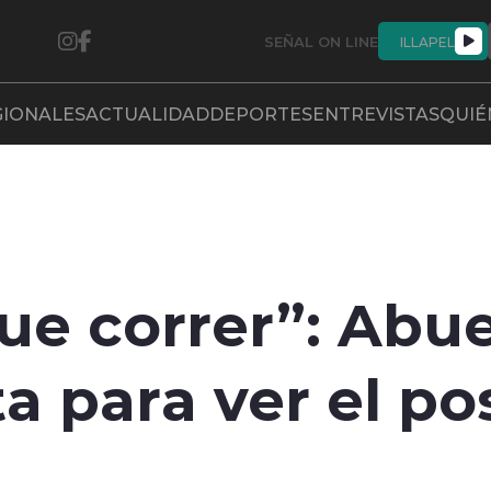
SEÑAL ON LINE
ILLAPEL
GIONALES
ACTUALIDAD
DEPORTES
ENTREVISTAS
QUIÉ
ue correr”: Abuel
ta para ver el p