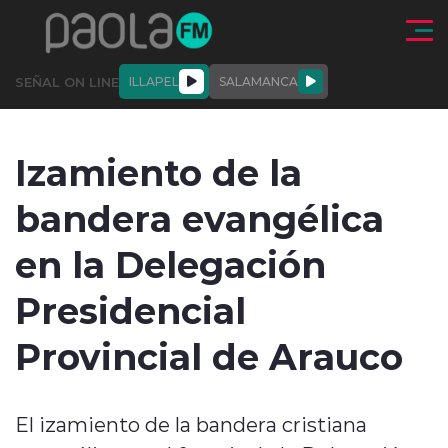
Click acá para ir directamente al contenido
SEÑAL ON LINE
ILLAPEL
SALAMANCA
QUIÉNE
NALES
ACTUALIDAD
DEPORTES
ENTREVISTAS
Izamiento de la
SOMOS
bandera evangélica
en la Delegación
Presidencial
modo claro
Provincial de Arauco
El izamiento de la bandera cristiana