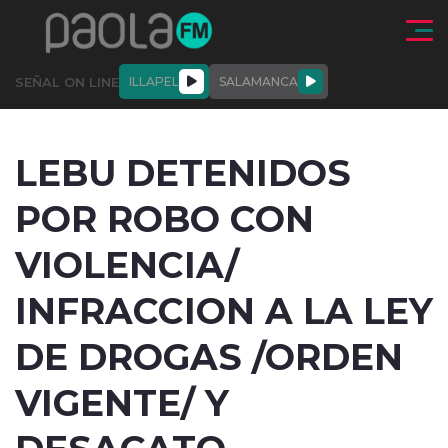
Click acá para ir directamente al contenido
SEÑAL ON LINE
ILLAPEL
SALAMANCA
QUIÉNE
NALES
ACTUALIDAD
DEPORTES
ENTREVISTAS
LEBU DETENIDOS
SOMOS
POR ROBO CON
VIOLENCIA/
INFRACCION A LA LEY
modo claro
DE DROGAS /ORDEN
VIGENTE/ Y
DESACATO