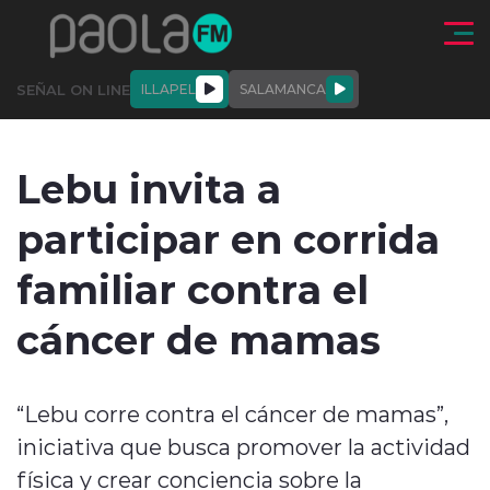
Click acá para ir directamente al contenido
SEÑAL ON LINE
ILLAPEL
SALAMANCA
QUIÉNE
NALES
ACTUALIDAD
DEPORTES
ENTREVISTAS
Lebu invita a
SOMOS
participar en corrida
familiar contra el
cáncer de mamas
modo claro
“Lebu corre contra el cáncer de mamas”,
iniciativa que busca promover la actividad
física y crear conciencia sobre la