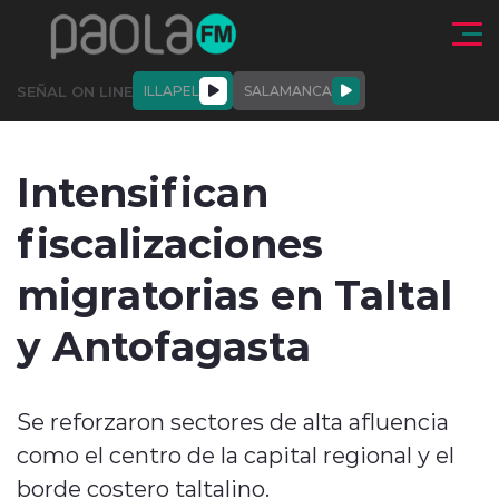
Click acá para ir directamente al contenido
SEÑAL ON LINE
ILLAPEL
SALAMANCA
QUIÉNE
NALES
ACTUALIDAD
DEPORTES
ENTREVISTAS
Intensifican
SOMOS
fiscalizaciones
migratorias en Taltal
y Antofagasta
modo claro
Se reforzaron sectores de alta afluencia
como el centro de la capital regional y el
borde costero taltalino.