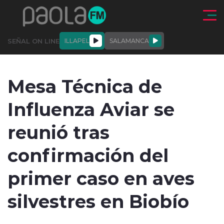
Click acá para ir directamente al contenido
SEÑAL ON LINE
ILLAPEL
SALAMANCA
QUIÉNE
NALES
ACTUALIDAD
DEPORTES
ENTREVISTAS
Mesa Técnica de
SOMOS
Influenza Aviar se
reunió tras
confirmación del
modo claro
primer caso en aves
silvestres en Biobío