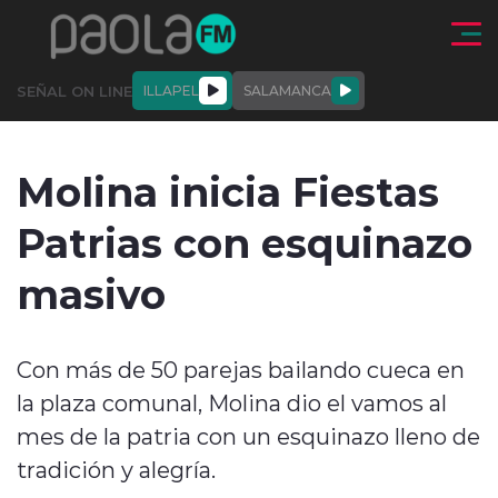
Click acá para ir directamente al contenido
SEÑAL ON LINE
ILLAPEL
SALAMANCA
QUIÉNE
NALES
ACTUALIDAD
DEPORTES
ENTREVISTAS
Molina inicia Fiestas
SOMOS
Patrias con esquinazo
masivo
modo claro
Con más de 50 parejas bailando cueca en
la plaza comunal, Molina dio el vamos al
mes de la patria con un esquinazo lleno de
tradición y alegría.