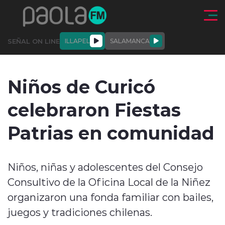
Click acá para ir directamente al contenido
SEÑAL ON LINE
ILLAPEL
SALAMANCA
QUIÉNE
NALES
ACTUALIDAD
DEPORTES
ENTREVISTAS
Niños de Curicó
SOMOS
celebraron Fiestas
Patrias en comunidad
modo claro
Niños, niñas y adolescentes del Consejo
Consultivo de la Oficina Local de la Niñez
organizaron una fonda familiar con bailes,
juegos y tradiciones chilenas.