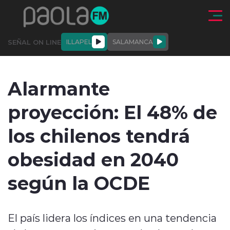
Click acá para ir directamente al contenido
SEÑAL ON LINE
ILLAPEL
SALAMANCA
QUIÉNE
NALES
ACTUALIDAD
DEPORTES
ENTREVISTAS
Alarmante
SOMOS
proyección: El 48% de
los chilenos tendrá
obesidad en 2040
modo claro
según la OCDE
El país lidera los índices en una tendencia