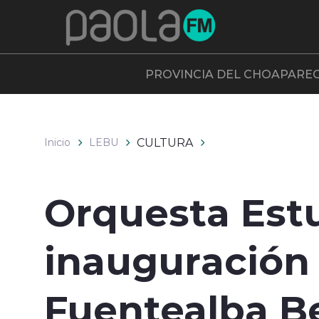
Click acá para ir directamente al contenido
PROVINCIA DEL CHOAPA
RE
CULTURA
Inicio
LEBU
Orquesta Estu
inauguración 
Fuentealba B