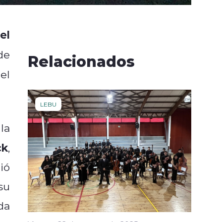
el
de
Relacionados
el
LEBU
la
ck
,
ió
su
da