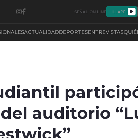
SEÑAL ON LINE
ILLAPEL
GIONALES
ACTUALIDAD
DEPORTES
ENTREVISTAS
QUIÉ
diantil particip
del auditorio “L
estwick”