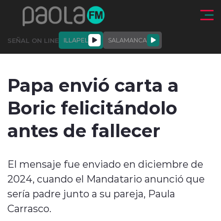
Click acá para ir directamente al contenido
SEÑAL ON LINE
ILLAPEL
SALAMANCA
QUIÉNE
NALES
ACTUALIDAD
DEPORTES
ENTREVISTAS
Papa envió carta a
SOMOS
Boric felicitándolo
antes de fallecer
modo claro
El mensaje fue enviado en diciembre de
2024, cuando el Mandatario anunció que
sería padre junto a su pareja, Paula
Carrasco.