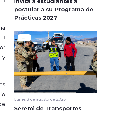
al
invita a estudiantes a
postular a su Programa de
Prácticas 2027
ma
el
Local
or
 y
os
ió
Lunes 3 de agosto de 2026
de
Seremi de Transportes