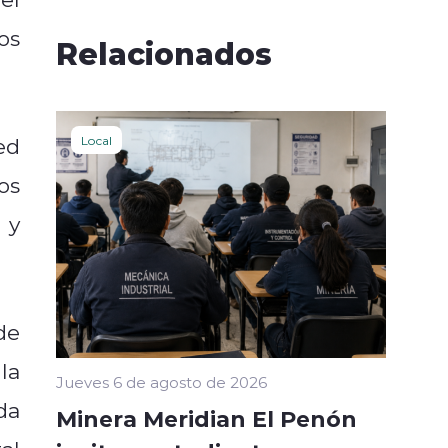
os
Relacionados
ed
Local
os
 y
de
la
Jueves 6 de agosto de 2026
da
Minera Meridian El Penón