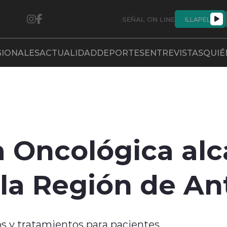
SEÑAL ON LINE
ILLAPEL
GIONALES
ACTUALIDAD
DEPORTES
ENTREVISTAS
QUIÉ
a Oncológica al
la Región de An
os y tratamientos para pacientes