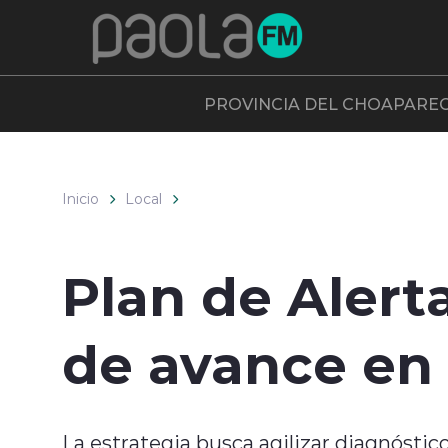
Click acá para ir directamente al contenido
PROVINCIA DEL CHOAPA
RE
Inicio
Local
Plan de Alert
de avance en 
La estrategia busca agilizar diagnóstic